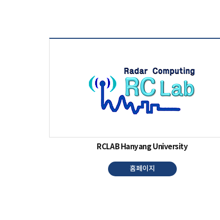
RCLAB Hanyang University
홈페이지